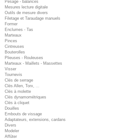
Pesage - balances
Mesures lecture digitale
Outils de mesure divers
Filetage et Taraudage manuels
Former
Enclumes - Tas
Marteaux
Pinces
Cintreuses
Bouterolles
Plieuses - Rouleuses
Marteaux - Maillets - Massettes
Visser
Tournevis
Clés de serrage
Clés Allen, Torx, ...
Clés à molette
Clés dynamométriques
Clés à cliquet
Douilles
Embouts de vissage
Adaptateurs, extensions, cardans
Divers
Modeler
Affûter