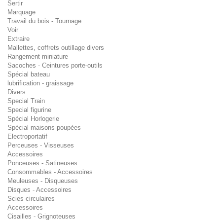
Sertir
Marquage
Travail du bois - Tournage
Voir
Extraire
Mallettes, coffrets outillage divers
Rangement miniature
Sacoches - Ceintures porte-outils
Spécial bateau
lubrification - graissage
Divers
Special Train
Special figurine
Spécial Horlogerie
Spécial maisons poupées
Electroportatif
Perceuses - Visseuses
Accessoires
Ponceuses - Satineuses
Consommables - Accessoires
Meuleuses - Disqueuses
Disques - Accessoires
Scies circulaires
Accessoires
Cisailles - Grignoteuses