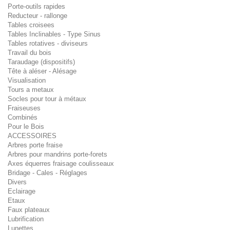
Porte-outils rapides
Reducteur - rallonge
Tables croisees
Tables Inclinables - Type Sinus
Tables rotatives - diviseurs
Travail du bois
Taraudage (dispositifs)
Tête à aléser - Alésage
Visualisation
Tours a metaux
Socles pour tour à métaux
Fraiseuses
Combinés
Pour le Bois
ACCESSOIRES
Arbres porte fraise
Arbres pour mandrins porte-forets
Axes équerres fraisage coulisseaux
Bridage - Cales - Réglages
Divers
Eclairage
Etaux
Faux plateaux
Lubrification
Lunettes