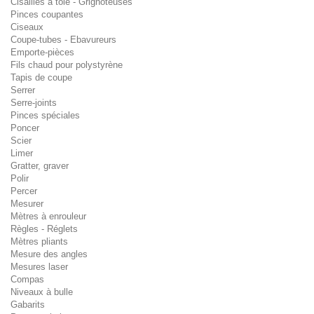
Cisailles à tôle - Grignoteuses
Pinces coupantes
Ciseaux
Coupe-tubes - Ebavureurs
Emporte-pièces
Fils chaud pour polystyrène
Tapis de coupe
Serrer
Serre-joints
Pinces spéciales
Poncer
Scier
Limer
Gratter, graver
Polir
Percer
Mesurer
Mètres à enrouleur
Règles - Réglets
Mètres pliants
Mesure des angles
Mesures laser
Compas
Niveaux à bulle
Gabarits