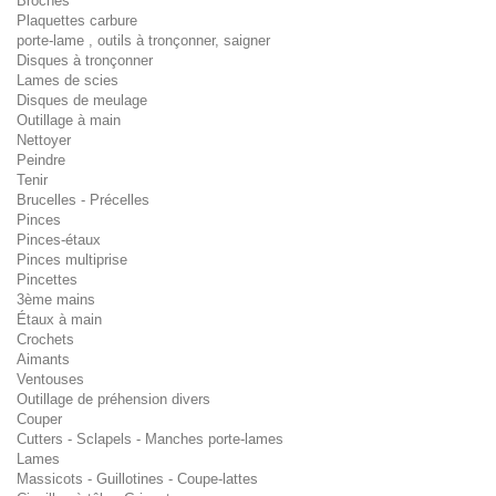
Broches
Plaquettes carbure
porte-lame , outils à tronçonner, saigner
Disques à tronçonner
Lames de scies
Disques de meulage
Outillage à main
Nettoyer
Peindre
Tenir
Brucelles - Précelles
Pinces
Pinces-étaux
Pinces multiprise
Pincettes
3ème mains
Étaux à main
Crochets
Aimants
Ventouses
Outillage de préhension divers
Couper
Cutters - Sclapels - Manches porte-lames
Lames
Massicots - Guillotines - Coupe-lattes