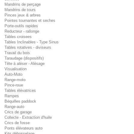
Mandrins de perçage
Mandrins de tours
Pinces jeux & arbres
Pointes tournantes et seches
Porte-outils rapides
Reducteur - rallonge
Tables croisees
Tables Inclinables - Type Sinus
Tables rotatives - diviseurs
Travail du bois
Taraudage (dispositifs)
Tête à aléser - Alésage
Visualisation
Auto-Moto
Range-moto
Pince-roue
Tables élévatrices
Rampes
Béquilles paddock
Range-auto
Crics de garage
Collecte - Extraction d'huile
Crics de fosse
Ponts élévateurs auto
Kits débosselage