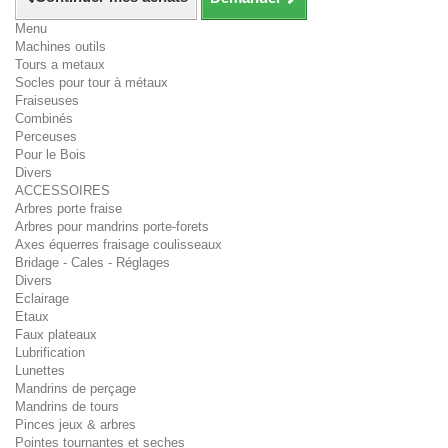
Menu
Machines outils
Tours a metaux
Socles pour tour à métaux
Fraiseuses
Combinés
Perceuses
Pour le Bois
Divers
ACCESSOIRES
Arbres porte fraise
Arbres pour mandrins porte-forets
Axes équerres fraisage coulisseaux
Bridage - Cales - Réglages
Divers
Eclairage
Etaux
Faux plateaux
Lubrification
Lunettes
Mandrins de perçage
Mandrins de tours
Pinces jeux & arbres
Pointes tournantes et seches