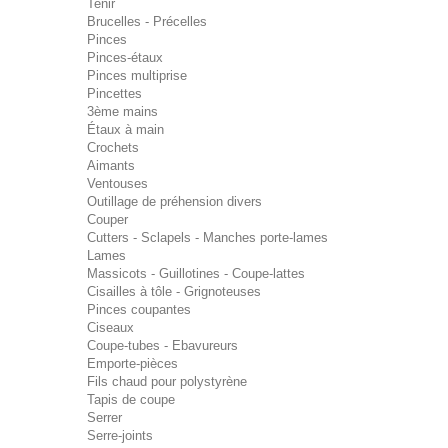
Tenir
Brucelles - Précelles
Pinces
Pinces-étaux
Pinces multiprise
Pincettes
3ème mains
Étaux à main
Crochets
Aimants
Ventouses
Outillage de préhension divers
Couper
Cutters - Sclapels - Manches porte-lames
Lames
Massicots - Guillotines - Coupe-lattes
Cisailles à tôle - Grignoteuses
Pinces coupantes
Ciseaux
Coupe-tubes - Ebavureurs
Emporte-pièces
Fils chaud pour polystyrène
Tapis de coupe
Serrer
Serre-joints