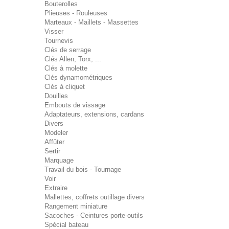
Bouterolles
Plieuses - Rouleuses
Marteaux - Maillets - Massettes
Visser
Tournevis
Clés de serrage
Clés Allen, Torx, ...
Clés à molette
Clés dynamométriques
Clés à cliquet
Douilles
Embouts de vissage
Adaptateurs, extensions, cardans
Divers
Modeler
Affûter
Sertir
Marquage
Travail du bois - Tournage
Voir
Extraire
Mallettes, coffrets outillage divers
Rangement miniature
Sacoches - Ceintures porte-outils
Spécial bateau