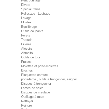
Petit outillage
Divers
Spécial freins
Polissage - Lustrage
Lavage
Fluides
Equilibrage
Outils coupants
Forets
Tarauds
Filieres
Alésoirs
Abrasifs
Outils de tour
Fraises
Molettes et porte-molettes
Broches
Plaquettes carbure
porte-lame , outils à tronçonner, saigner
Disques à tronçonner
Lames de scies
Disques de meulage
Outillage à main
Nettoyer
Peindre