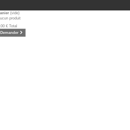
anier
(vide)
ucun produit
,00 €
Total
Demander