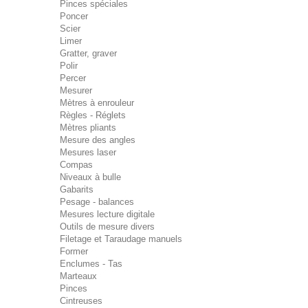
Pinces spéciales
Poncer
Scier
Limer
Gratter, graver
Polir
Percer
Mesurer
Mètres à enrouleur
Règles - Réglets
Mètres pliants
Mesure des angles
Mesures laser
Compas
Niveaux à bulle
Gabarits
Pesage - balances
Mesures lecture digitale
Outils de mesure divers
Filetage et Taraudage manuels
Former
Enclumes - Tas
Marteaux
Pinces
Cintreuses