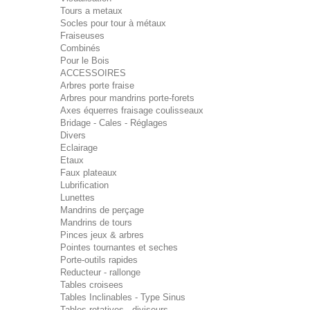
Tours a metaux
Socles pour tour à métaux
Fraiseuses
Combinés
Pour le Bois
ACCESSOIRES
Arbres porte fraise
Arbres pour mandrins porte-forets
Axes équerres fraisage coulisseaux
Bridage - Cales - Réglages
Divers
Eclairage
Etaux
Faux plateaux
Lubrification
Lunettes
Mandrins de perçage
Mandrins de tours
Pinces jeux & arbres
Pointes tournantes et seches
Porte-outils rapides
Reducteur - rallonge
Tables croisees
Tables Inclinables - Type Sinus
Tables rotatives - diviseurs