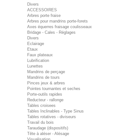
Divers
ACCESSOIRES
Arbres porte fraise
Arbres pour mandrins porte-forets
Axes équerres fraisage coulisseaux
Bridage - Cales - Réglages
Divers
Eclairage
Etaux
Faux plateaux
Lubrification
Lunettes
Mandrins de perçage
Mandrins de tours
Pinces jeux & arbres
Pointes tournantes et seches
Porte-outils rapides
Reducteur - rallonge
Tables croisees
Tables Inclinables - Type Sinus
Tables rotatives - diviseurs
Travail du bois
Taraudage (dispositifs)
Tête à aléser - Alésage
Visualisation