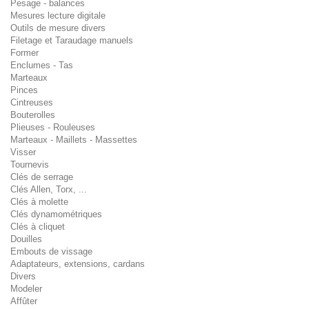
Pesage - balances
Mesures lecture digitale
Outils de mesure divers
Filetage et Taraudage manuels
Former
Enclumes - Tas
Marteaux
Pinces
Cintreuses
Bouterolles
Plieuses - Rouleuses
Marteaux - Maillets - Massettes
Visser
Tournevis
Clés de serrage
Clés Allen, Torx, ...
Clés à molette
Clés dynamométriques
Clés à cliquet
Douilles
Embouts de vissage
Adaptateurs, extensions, cardans
Divers
Modeler
Affûter