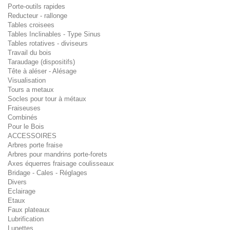
Porte-outils rapides
Reducteur - rallonge
Tables croisees
Tables Inclinables - Type Sinus
Tables rotatives - diviseurs
Travail du bois
Taraudage (dispositifs)
Tête à aléser - Alésage
Visualisation
Tours a metaux
Socles pour tour à métaux
Fraiseuses
Combinés
Pour le Bois
ACCESSOIRES
Arbres porte fraise
Arbres pour mandrins porte-forets
Axes équerres fraisage coulisseaux
Bridage - Cales - Réglages
Divers
Eclairage
Etaux
Faux plateaux
Lubrification
Lunettes