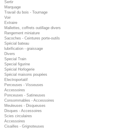
Sertir
Marquage
Travail du bois - Tournage
Voir
Extraire
Mallettes, coffrets outillage divers
Rangement miniature
Sacoches - Ceintures porte-outils
Spécial bateau
lubrification - graissage
Divers
Special Train
Special figurine
Spécial Horlogerie
Spécial maisons poupées
Electroportatif
Perceuses - Visseuses
Accessoires
Ponceuses - Satineuses
Consommables - Accessoires
Meuleuses - Disqueuses
Disques - Accessoires
Scies circulaires
Accessoires
Cisailles - Grignoteuses