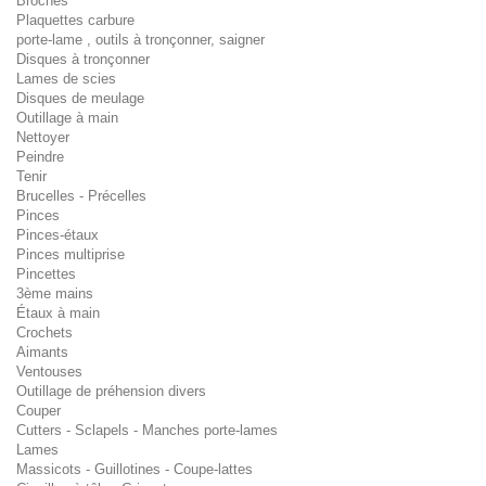
Broches
Plaquettes carbure
porte-lame , outils à tronçonner, saigner
Disques à tronçonner
Lames de scies
Disques de meulage
Outillage à main
Nettoyer
Peindre
Tenir
Brucelles - Précelles
Pinces
Pinces-étaux
Pinces multiprise
Pincettes
3ème mains
Étaux à main
Crochets
Aimants
Ventouses
Outillage de préhension divers
Couper
Cutters - Sclapels - Manches porte-lames
Lames
Massicots - Guillotines - Coupe-lattes