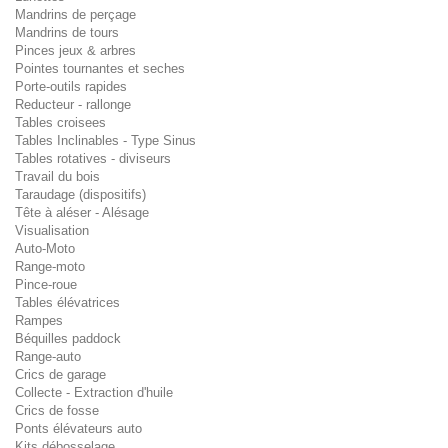
Mandrins de perçage
Mandrins de tours
Pinces jeux & arbres
Pointes tournantes et seches
Porte-outils rapides
Reducteur - rallonge
Tables croisees
Tables Inclinables - Type Sinus
Tables rotatives - diviseurs
Travail du bois
Taraudage (dispositifs)
Tête à aléser - Alésage
Visualisation
Auto-Moto
Range-moto
Pince-roue
Tables élévatrices
Rampes
Béquilles paddock
Range-auto
Crics de garage
Collecte - Extraction d'huile
Crics de fosse
Ponts élévateurs auto
Kits débosselage