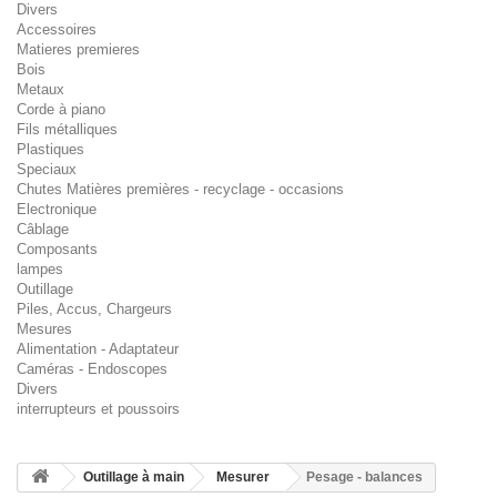
Divers
Accessoires
Matieres premieres
Bois
Metaux
Corde à piano
Fils métalliques
Plastiques
Speciaux
Chutes Matières premières - recyclage - occasions
Electronique
Câblage
Composants
lampes
Outillage
Piles, Accus, Chargeurs
Mesures
Alimentation - Adaptateur
Caméras - Endoscopes
Divers
interrupteurs et poussoirs
Outillage à main
Mesurer
Pesage - balances