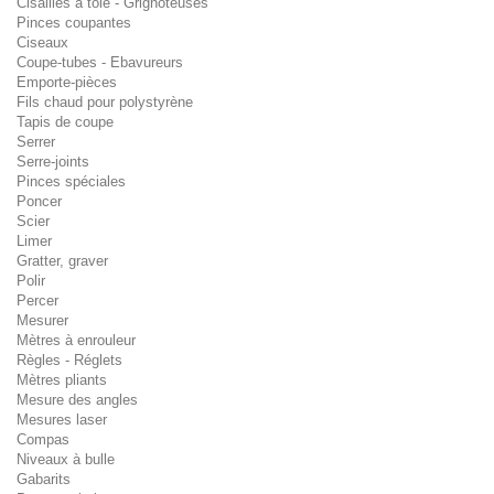
Cisailles à tôle - Grignoteuses
Pinces coupantes
Ciseaux
Coupe-tubes - Ebavureurs
Emporte-pièces
Fils chaud pour polystyrène
Tapis de coupe
Serrer
Serre-joints
Pinces spéciales
Poncer
Scier
Limer
Gratter, graver
Polir
Percer
Mesurer
Mètres à enrouleur
Règles - Réglets
Mètres pliants
Mesure des angles
Mesures laser
Compas
Niveaux à bulle
Gabarits