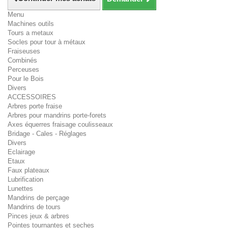
Menu
Machines outils
Tours a metaux
Socles pour tour à métaux
Fraiseuses
Combinés
Perceuses
Pour le Bois
Divers
ACCESSOIRES
Arbres porte fraise
Arbres pour mandrins porte-forets
Axes équerres fraisage coulisseaux
Bridage - Cales - Réglages
Divers
Eclairage
Etaux
Faux plateaux
Lubrification
Lunettes
Mandrins de perçage
Mandrins de tours
Pinces jeux & arbres
Pointes tournantes et seches