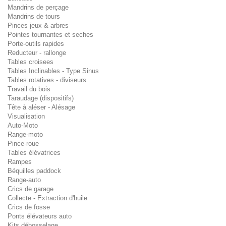
Mandrins de perçage
Mandrins de tours
Pinces jeux & arbres
Pointes tournantes et seches
Porte-outils rapides
Reducteur - rallonge
Tables croisees
Tables Inclinables - Type Sinus
Tables rotatives - diviseurs
Travail du bois
Taraudage (dispositifs)
Tête à aléser - Alésage
Visualisation
Auto-Moto
Range-moto
Pince-roue
Tables élévatrices
Rampes
Béquilles paddock
Range-auto
Crics de garage
Collecte - Extraction d'huile
Crics de fosse
Ponts élévateurs auto
Kits débosselage