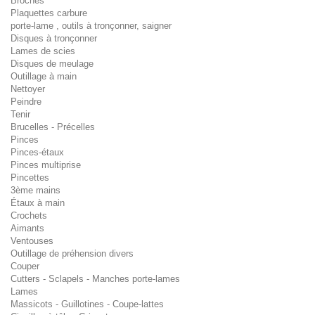
Broches
Plaquettes carbure
porte-lame , outils à tronçonner, saigner
Disques à tronçonner
Lames de scies
Disques de meulage
Outillage à main
Nettoyer
Peindre
Tenir
Brucelles - Précelles
Pinces
Pinces-étaux
Pinces multiprise
Pincettes
3ème mains
Étaux à main
Crochets
Aimants
Ventouses
Outillage de préhension divers
Couper
Cutters - Sclapels - Manches porte-lames
Lames
Massicots - Guillotines - Coupe-lattes