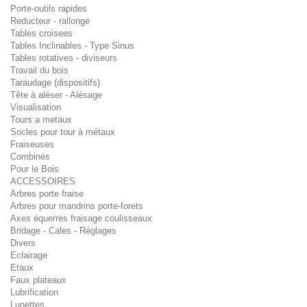
Porte-outils rapides
Reducteur - rallonge
Tables croisees
Tables Inclinables - Type Sinus
Tables rotatives - diviseurs
Travail du bois
Taraudage (dispositifs)
Tête à aléser - Alésage
Visualisation
Tours a metaux
Socles pour tour à métaux
Fraiseuses
Combinés
Pour le Bois
ACCESSOIRES
Arbres porte fraise
Arbres pour mandrins porte-forets
Axes équerres fraisage coulisseaux
Bridage - Cales - Réglages
Divers
Eclairage
Etaux
Faux plateaux
Lubrification
Lunettes