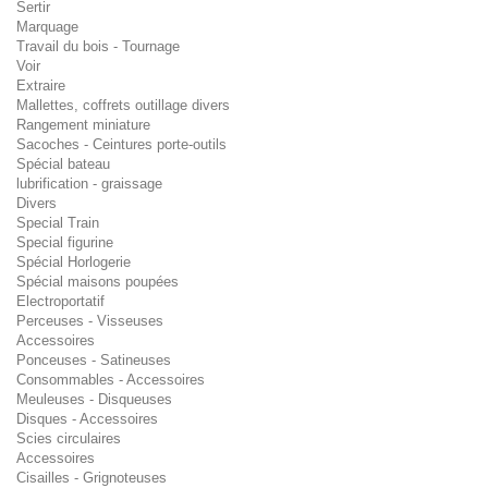
Sertir
Marquage
Travail du bois - Tournage
Voir
Extraire
Mallettes, coffrets outillage divers
Rangement miniature
Sacoches - Ceintures porte-outils
Spécial bateau
lubrification - graissage
Divers
Special Train
Special figurine
Spécial Horlogerie
Spécial maisons poupées
Electroportatif
Perceuses - Visseuses
Accessoires
Ponceuses - Satineuses
Consommables - Accessoires
Meuleuses - Disqueuses
Disques - Accessoires
Scies circulaires
Accessoires
Cisailles - Grignoteuses