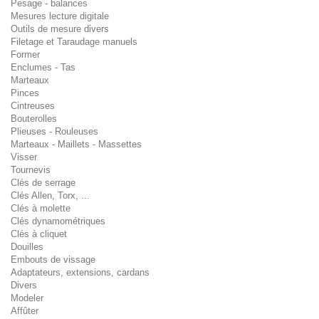
Pesage - balances
Mesures lecture digitale
Outils de mesure divers
Filetage et Taraudage manuels
Former
Enclumes - Tas
Marteaux
Pinces
Cintreuses
Bouterolles
Plieuses - Rouleuses
Marteaux - Maillets - Massettes
Visser
Tournevis
Clés de serrage
Clés Allen, Torx, ...
Clés à molette
Clés dynamométriques
Clés à cliquet
Douilles
Embouts de vissage
Adaptateurs, extensions, cardans
Divers
Modeler
Affûter