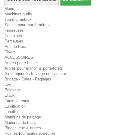
Menu
Machines outils
Tours a metaux
Socles pour tour à métaux
Fraiseuses
Combinés
Perceuses
Pour le Bois
Divers
ACCESSOIRES
Arbres porte fraise
Arbres pour mandrins porte-forets
Axes équerres fraisage coulisseaux
Bridage - Cales - Réglages
Divers
Eclairage
Etaux
Faux plateaux
Lubrification
Lunettes
Mandrins de perçage
Mandrins de tours
Pinces jeux & arbres
Pointes tournantes et seches