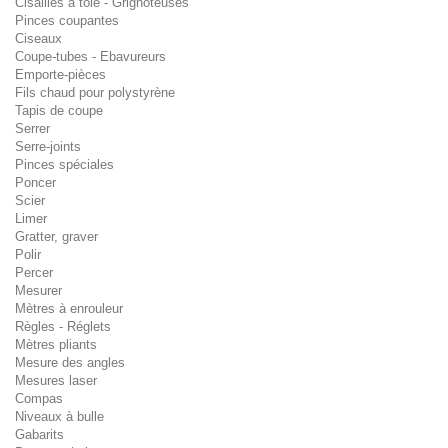
Cisailles à tôle - Grignoteuses
Pinces coupantes
Ciseaux
Coupe-tubes - Ebavureurs
Emporte-pièces
Fils chaud pour polystyrène
Tapis de coupe
Serrer
Serre-joints
Pinces spéciales
Poncer
Scier
Limer
Gratter, graver
Polir
Percer
Mesurer
Mètres à enrouleur
Règles - Réglets
Mètres pliants
Mesure des angles
Mesures laser
Compas
Niveaux à bulle
Gabarits