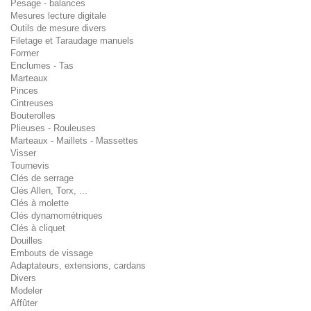
Pesage - balances
Mesures lecture digitale
Outils de mesure divers
Filetage et Taraudage manuels
Former
Enclumes - Tas
Marteaux
Pinces
Cintreuses
Bouterolles
Plieuses - Rouleuses
Marteaux - Maillets - Massettes
Visser
Tournevis
Clés de serrage
Clés Allen, Torx, ...
Clés à molette
Clés dynamométriques
Clés à cliquet
Douilles
Embouts de vissage
Adaptateurs, extensions, cardans
Divers
Modeler
Affûter