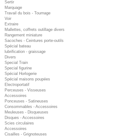
Sertir
Marquage
Travail du bois - Tournage
Voir
Extraire
Mallettes, coffrets outillage divers
Rangement miniature
Sacoches - Ceintures porte-outils
Spécial bateau
lubrification - graissage
Divers
Special Train
Special figurine
Spécial Horlogerie
Spécial maisons poupées
Electroportatif
Perceuses - Visseuses
Accessoires
Ponceuses - Satineuses
Consommables - Accessoires
Meuleuses - Disqueuses
Disques - Accessoires
Scies circulaires
Accessoires
Cisailles - Grignoteuses