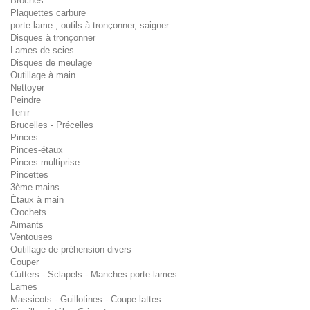
Broches
Plaquettes carbure
porte-lame , outils à tronçonner, saigner
Disques à tronçonner
Lames de scies
Disques de meulage
Outillage à main
Nettoyer
Peindre
Tenir
Brucelles - Précelles
Pinces
Pinces-étaux
Pinces multiprise
Pincettes
3ème mains
Étaux à main
Crochets
Aimants
Ventouses
Outillage de préhension divers
Couper
Cutters - Sclapels - Manches porte-lames
Lames
Massicots - Guillotines - Coupe-lattes