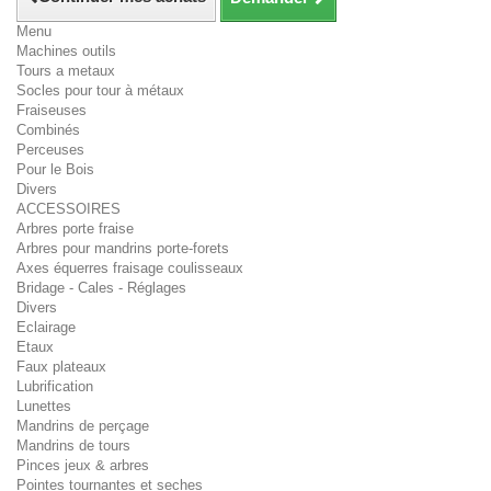
Menu
Machines outils
Tours a metaux
Socles pour tour à métaux
Fraiseuses
Combinés
Perceuses
Pour le Bois
Divers
ACCESSOIRES
Arbres porte fraise
Arbres pour mandrins porte-forets
Axes équerres fraisage coulisseaux
Bridage - Cales - Réglages
Divers
Eclairage
Etaux
Faux plateaux
Lubrification
Lunettes
Mandrins de perçage
Mandrins de tours
Pinces jeux & arbres
Pointes tournantes et seches