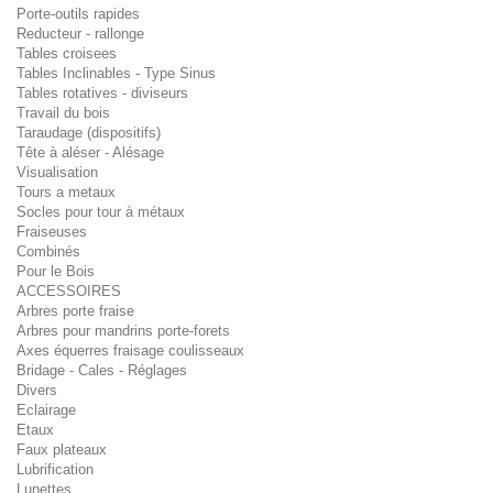
Porte-outils rapides
Reducteur - rallonge
Tables croisees
Tables Inclinables - Type Sinus
Tables rotatives - diviseurs
Travail du bois
Taraudage (dispositifs)
Tête à aléser - Alésage
Visualisation
Tours a metaux
Socles pour tour à métaux
Fraiseuses
Combinés
Pour le Bois
ACCESSOIRES
Arbres porte fraise
Arbres pour mandrins porte-forets
Axes équerres fraisage coulisseaux
Bridage - Cales - Réglages
Divers
Eclairage
Etaux
Faux plateaux
Lubrification
Lunettes