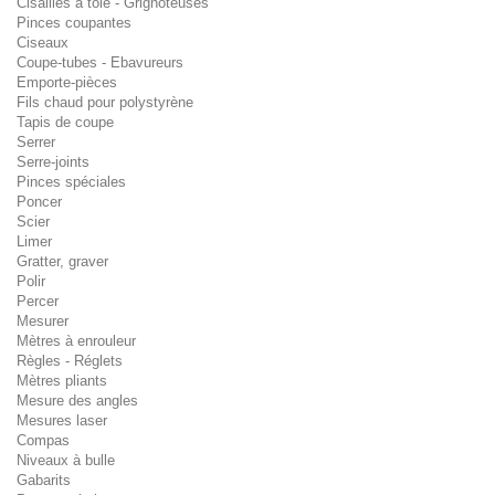
Cisailles à tôle - Grignoteuses
Pinces coupantes
Ciseaux
Coupe-tubes - Ebavureurs
Emporte-pièces
Fils chaud pour polystyrène
Tapis de coupe
Serrer
Serre-joints
Pinces spéciales
Poncer
Scier
Limer
Gratter, graver
Polir
Percer
Mesurer
Mètres à enrouleur
Règles - Réglets
Mètres pliants
Mesure des angles
Mesures laser
Compas
Niveaux à bulle
Gabarits