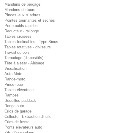
Mandrins de perçage
Mandrins de tours
Pinces jeux & arbres
Pointes tournantes et seches
Porte-outils rapides
Reducteur - rallonge
Tables croisees
Tables Inclinables - Type Sinus
Tables rotatives - diviseurs
Travail du bois
Taraudage (dispositifs)
Tête à aléser - Alésage
Visualisation
Auto-Moto
Range-moto
Pince-roue
Tables élévatrices
Rampes
Béquilles paddock
Range-auto
Crics de garage
Collecte - Extraction d'huile
Crics de fosse
Ponts élévateurs auto
Kits débosselage