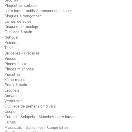
Broches
Plaquettes carbure
porte-lame , outils à tronçonner, saigner
Disques à tronçonner
Lames de scies
Disques de meulage
Outillage à main
Nettoyer
Peindre
Tenir
Brucelles - Précelles
Pinces
Pinces-étaux
Pinces multiprise
Pincettes
3ème mains
Étaux à main
Crochets
Aimants
Ventouses
Outillage de préhension divers
Couper
Cutters - Sclapels - Manches porte-lames
Lames
Massicots - Guillotines - Coupe-lattes