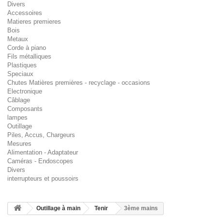
Divers
Accessoires
Matieres premieres
Bois
Metaux
Corde à piano
Fils métalliques
Plastiques
Speciaux
Chutes Matières premières - recyclage - occasions
Electronique
Câblage
Composants
lampes
Outillage
Piles, Accus, Chargeurs
Mesures
Alimentation - Adaptateur
Caméras - Endoscopes
Divers
interrupteurs et poussoirs
Outillage à main
Tenir
3ème mains