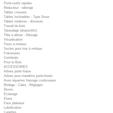
Porte-outils rapides
Reducteur - rallonge
Tables croisees
Tables Inclinables - Type Sinus
Tables rotatives - diviseurs
Travail du bois
Taraudage (dispositifs)
Tête à aléser - Alésage
Visualisation
Tours a metaux
Socles pour tour à métaux
Fraiseuses
Combinés
Pour le Bois
ACCESSOIRES
Arbres porte fraise
Arbres pour mandrins porte-forets
Axes équerres fraisage coulisseaux
Bridage - Cales - Réglages
Divers
Eclairage
Etaux
Faux plateaux
Lubrification
Lunettes