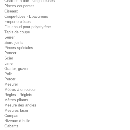
Cisailles à tôle - Grignoteuses
Pinces coupantes
Ciseaux
Coupe-tubes - Ebavureurs
Emporte-pièces
Fils chaud pour polystyrène
Tapis de coupe
Serrer
Serre-joints
Pinces spéciales
Poncer
Scier
Limer
Gratter, graver
Polir
Percer
Mesurer
Mètres à enrouleur
Règles - Réglets
Mètres pliants
Mesure des angles
Mesures laser
Compas
Niveaux à bulle
Gabarits