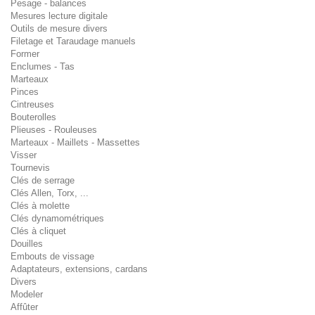
Pesage - balances
Mesures lecture digitale
Outils de mesure divers
Filetage et Taraudage manuels
Former
Enclumes - Tas
Marteaux
Pinces
Cintreuses
Bouterolles
Plieuses - Rouleuses
Marteaux - Maillets - Massettes
Visser
Tournevis
Clés de serrage
Clés Allen, Torx, ...
Clés à molette
Clés dynamométriques
Clés à cliquet
Douilles
Embouts de vissage
Adaptateurs, extensions, cardans
Divers
Modeler
Affûter