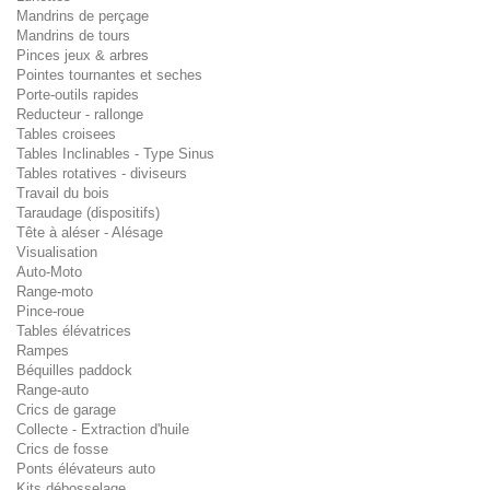
Mandrins de perçage
Mandrins de tours
Pinces jeux & arbres
Pointes tournantes et seches
Porte-outils rapides
Reducteur - rallonge
Tables croisees
Tables Inclinables - Type Sinus
Tables rotatives - diviseurs
Travail du bois
Taraudage (dispositifs)
Tête à aléser - Alésage
Visualisation
Auto-Moto
Range-moto
Pince-roue
Tables élévatrices
Rampes
Béquilles paddock
Range-auto
Crics de garage
Collecte - Extraction d'huile
Crics de fosse
Ponts élévateurs auto
Kits débosselage