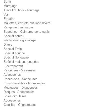
Sertir
Marquage
Travail du bois - Tournage
Voir
Extraire
Mallettes, coffrets outillage divers
Rangement miniature
Sacoches - Ceintures porte-outils
Spécial bateau
lubrification - graissage
Divers
Special Train
Special figurine
Spécial Horlogerie
Spécial maisons poupées
Electroportatif
Perceuses - Visseuses
Accessoires
Ponceuses - Satineuses
Consommables - Accessoires
Meuleuses - Disqueuses
Disques - Accessoires
Scies circulaires
Accessoires
Cisailles - Grignoteuses