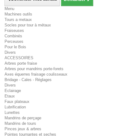
Menu
Machines outils
Tours a metaux
Socles pour tour à métaux
Fraiseuses
Combinés
Perceuses
Pour le Bois
Divers
ACCESSOIRES
Arbres porte fraise
Arbres pour mandrins porte-forets
Axes équerres fraisage coulisseaux
Bridage - Cales - Réglages
Divers
Eclairage
Etaux
Faux plateaux
Lubrification
Lunettes
Mandrins de perçage
Mandrins de tours
Pinces jeux & arbres
Pointes tournantes et seches