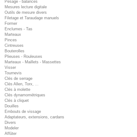
Pesage - balances
Mesures lecture digitale
Outils de mesure divers
Filetage et Taraudage manuels
Former
Enclumes - Tas
Marteaux
Pinces
Cintreuses
Bouterolles
Plieuses - Rouleuses
Marteaux - Maillets - Massettes
Visser
Tournevis
Clés de serrage
Clés Allen, Torx, ...
Clés à molette
Clés dynamométriques
Clés à cliquet
Douilles
Embouts de vissage
Adaptateurs, extensions, cardans
Divers
Modeler
Affûter