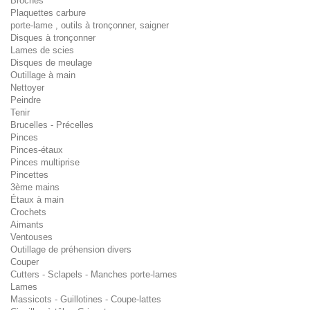
Broches
Plaquettes carbure
porte-lame , outils à tronçonner, saigner
Disques à tronçonner
Lames de scies
Disques de meulage
Outillage à main
Nettoyer
Peindre
Tenir
Brucelles - Précelles
Pinces
Pinces-étaux
Pinces multiprise
Pincettes
3ème mains
Étaux à main
Crochets
Aimants
Ventouses
Outillage de préhension divers
Couper
Cutters - Sclapels - Manches porte-lames
Lames
Massicots - Guillotines - Coupe-lattes