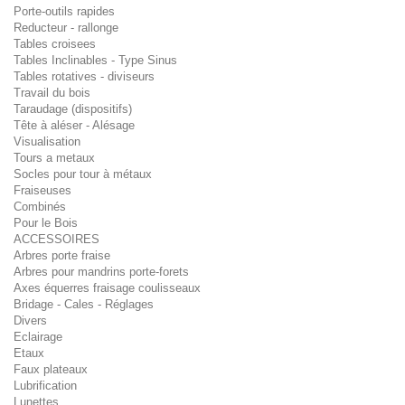
Porte-outils rapides
Reducteur - rallonge
Tables croisees
Tables Inclinables - Type Sinus
Tables rotatives - diviseurs
Travail du bois
Taraudage (dispositifs)
Tête à aléser - Alésage
Visualisation
Tours a metaux
Socles pour tour à métaux
Fraiseuses
Combinés
Pour le Bois
ACCESSOIRES
Arbres porte fraise
Arbres pour mandrins porte-forets
Axes équerres fraisage coulisseaux
Bridage - Cales - Réglages
Divers
Eclairage
Etaux
Faux plateaux
Lubrification
Lunettes