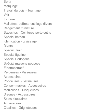
Sertir
Marquage
Travail du bois - Tournage
Voir
Extraire
Mallettes, coffrets outillage divers
Rangement miniature
Sacoches - Ceintures porte-outils
Spécial bateau
lubrification - graissage
Divers
Special Train
Special figurine
Spécial Horlogerie
Spécial maisons poupées
Electroportatif
Perceuses - Visseuses
Accessoires
Ponceuses - Satineuses
Consommables - Accessoires
Meuleuses - Disqueuses
Disques - Accessoires
Scies circulaires
Accessoires
Cisailles - Grignoteuses