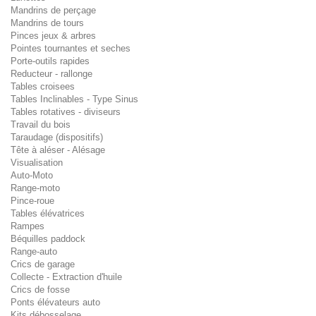
Mandrins de perçage
Mandrins de tours
Pinces jeux & arbres
Pointes tournantes et seches
Porte-outils rapides
Reducteur - rallonge
Tables croisees
Tables Inclinables - Type Sinus
Tables rotatives - diviseurs
Travail du bois
Taraudage (dispositifs)
Tête à aléser - Alésage
Visualisation
Auto-Moto
Range-moto
Pince-roue
Tables élévatrices
Rampes
Béquilles paddock
Range-auto
Crics de garage
Collecte - Extraction d'huile
Crics de fosse
Ponts élévateurs auto
Kits débosselage