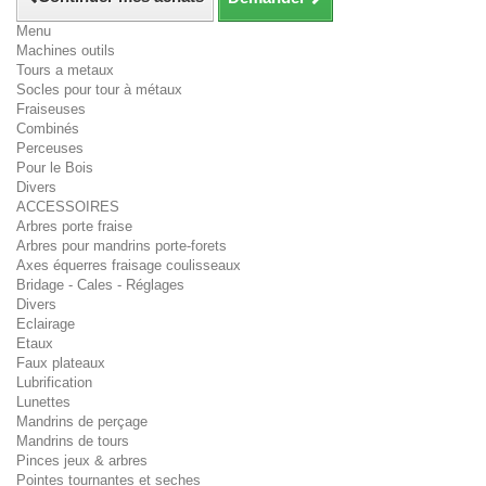
Menu
Machines outils
Tours a metaux
Socles pour tour à métaux
Fraiseuses
Combinés
Perceuses
Pour le Bois
Divers
ACCESSOIRES
Arbres porte fraise
Arbres pour mandrins porte-forets
Axes équerres fraisage coulisseaux
Bridage - Cales - Réglages
Divers
Eclairage
Etaux
Faux plateaux
Lubrification
Lunettes
Mandrins de perçage
Mandrins de tours
Pinces jeux & arbres
Pointes tournantes et seches