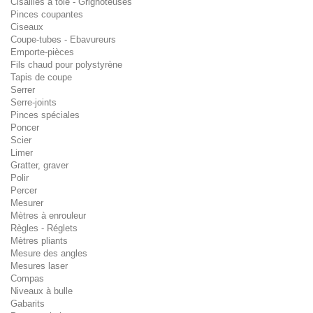
Cisailles à tôle - Grignoteuses
Pinces coupantes
Ciseaux
Coupe-tubes - Ebavureurs
Emporte-pièces
Fils chaud pour polystyrène
Tapis de coupe
Serrer
Serre-joints
Pinces spéciales
Poncer
Scier
Limer
Gratter, graver
Polir
Percer
Mesurer
Mètres à enrouleur
Règles - Réglets
Mètres pliants
Mesure des angles
Mesures laser
Compas
Niveaux à bulle
Gabarits