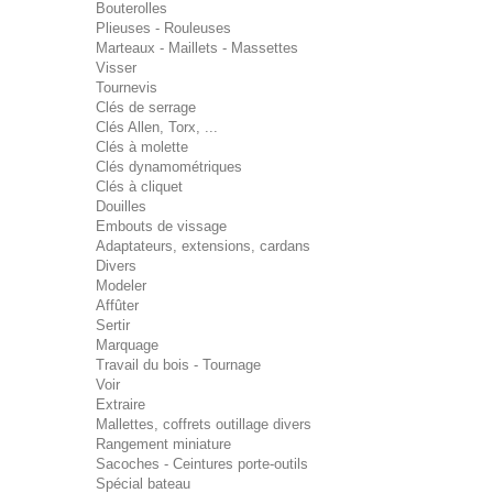
Bouterolles
Plieuses - Rouleuses
Marteaux - Maillets - Massettes
Visser
Tournevis
Clés de serrage
Clés Allen, Torx, ...
Clés à molette
Clés dynamométriques
Clés à cliquet
Douilles
Embouts de vissage
Adaptateurs, extensions, cardans
Divers
Modeler
Affûter
Sertir
Marquage
Travail du bois - Tournage
Voir
Extraire
Mallettes, coffrets outillage divers
Rangement miniature
Sacoches - Ceintures porte-outils
Spécial bateau