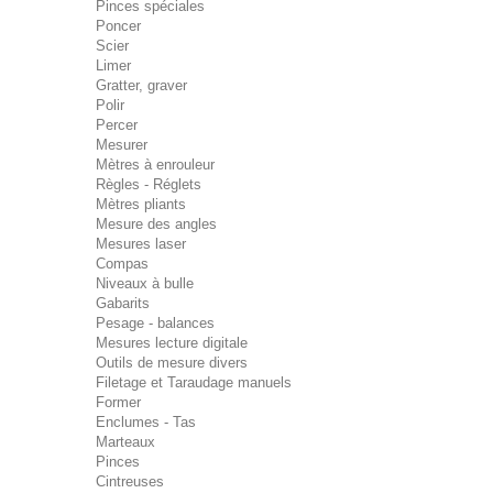
Pinces spéciales
Poncer
Scier
Limer
Gratter, graver
Polir
Percer
Mesurer
Mètres à enrouleur
Règles - Réglets
Mètres pliants
Mesure des angles
Mesures laser
Compas
Niveaux à bulle
Gabarits
Pesage - balances
Mesures lecture digitale
Outils de mesure divers
Filetage et Taraudage manuels
Former
Enclumes - Tas
Marteaux
Pinces
Cintreuses