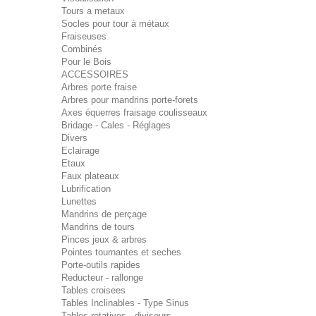
Tours a metaux
Socles pour tour à métaux
Fraiseuses
Combinés
Pour le Bois
ACCESSOIRES
Arbres porte fraise
Arbres pour mandrins porte-forets
Axes équerres fraisage coulisseaux
Bridage - Cales - Réglages
Divers
Eclairage
Etaux
Faux plateaux
Lubrification
Lunettes
Mandrins de perçage
Mandrins de tours
Pinces jeux & arbres
Pointes tournantes et seches
Porte-outils rapides
Reducteur - rallonge
Tables croisees
Tables Inclinables - Type Sinus
Tables rotatives - diviseurs