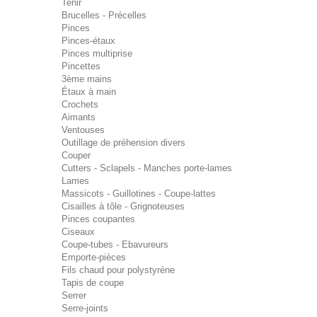
Tenir
Brucelles - Précelles
Pinces
Pinces-étaux
Pinces multiprise
Pincettes
3ème mains
Étaux à main
Crochets
Aimants
Ventouses
Outillage de préhension divers
Couper
Cutters - Sclapels - Manches porte-lames
Lames
Massicots - Guillotines - Coupe-lattes
Cisailles à tôle - Grignoteuses
Pinces coupantes
Ciseaux
Coupe-tubes - Ebavureurs
Emporte-pièces
Fils chaud pour polystyrène
Tapis de coupe
Serrer
Serre-joints