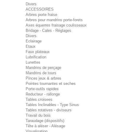
Divers
ACCESSOIRES
Arbres porte fraise
Arbres pour mandrins porte-forets
Axes équerres fraisage coulisseaux
Bridage - Cales - Réglages
Divers
Eclairage
Etaux
Faux plateaux
Lubrification
Lunettes
Mandrins de perçage
Mandrins de tours
Pinces jeux & arbres
Pointes tournantes et seches
Porte-outils rapides
Reducteur - rallonge
Tables croisees
Tables Inclinables - Type Sinus
Tables rotatives - diviseurs
Travail du bois
Taraudage (dispositifs)
Tête à aléser - Alésage
Visualisation