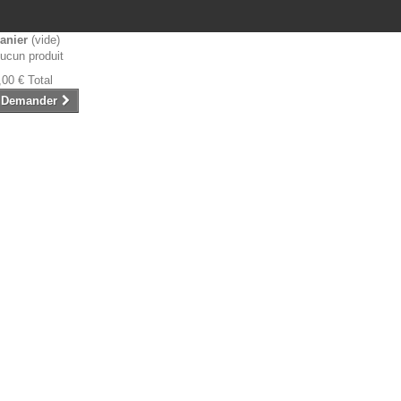
anier
(vide)
ucun produit
,00 €
Total
Demander