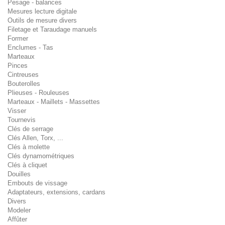
Pesage - balances
Mesures lecture digitale
Outils de mesure divers
Filetage et Taraudage manuels
Former
Enclumes - Tas
Marteaux
Pinces
Cintreuses
Bouterolles
Plieuses - Rouleuses
Marteaux - Maillets - Massettes
Visser
Tournevis
Clés de serrage
Clés Allen, Torx, ...
Clés à molette
Clés dynamométriques
Clés à cliquet
Douilles
Embouts de vissage
Adaptateurs, extensions, cardans
Divers
Modeler
Affûter