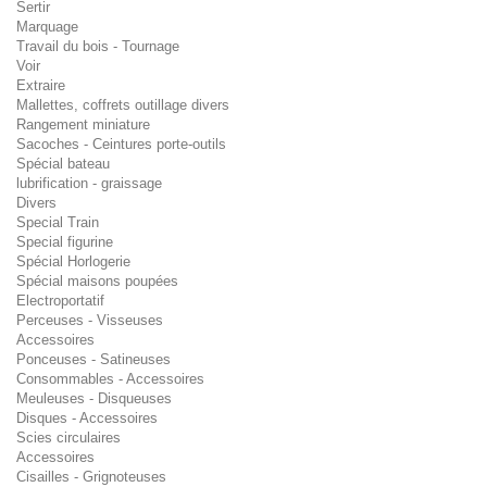
Sertir
Marquage
Travail du bois - Tournage
Voir
Extraire
Mallettes, coffrets outillage divers
Rangement miniature
Sacoches - Ceintures porte-outils
Spécial bateau
lubrification - graissage
Divers
Special Train
Special figurine
Spécial Horlogerie
Spécial maisons poupées
Electroportatif
Perceuses - Visseuses
Accessoires
Ponceuses - Satineuses
Consommables - Accessoires
Meuleuses - Disqueuses
Disques - Accessoires
Scies circulaires
Accessoires
Cisailles - Grignoteuses