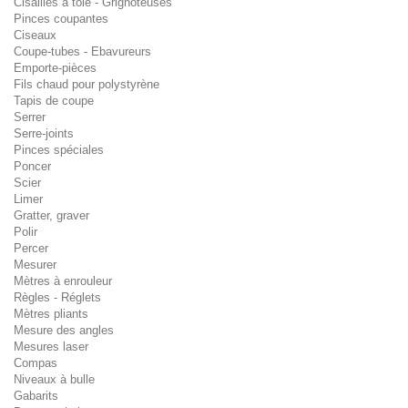
Cisailles à tôle - Grignoteuses
Pinces coupantes
Ciseaux
Coupe-tubes - Ebavureurs
Emporte-pièces
Fils chaud pour polystyrène
Tapis de coupe
Serrer
Serre-joints
Pinces spéciales
Poncer
Scier
Limer
Gratter, graver
Polir
Percer
Mesurer
Mètres à enrouleur
Règles - Réglets
Mètres pliants
Mesure des angles
Mesures laser
Compas
Niveaux à bulle
Gabarits