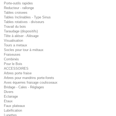
Porte-outils rapides
Reducteur - rallonge
Tables croisees
Tables Inclinables - Type Sinus
Tables rotatives - diviseurs
Travail du bois
Taraudage (dispositifs)
Tête à aléser - Alésage
Visualisation
Tours a metaux
Socles pour tour à métaux
Fraiseuses
Combinés
Pour le Bois
ACCESSOIRES
Arbres porte fraise
Arbres pour mandrins porte-forets
Axes équerres fraisage coulisseaux
Bridage - Cales - Réglages
Divers
Eclairage
Etaux
Faux plateaux
Lubrification
Lunettes