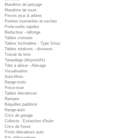
Mandrins de perçage
Mandrins de tours
Pinces jeux & arbres
Pointes tournantes et seches
Porte-outils rapides
Reducteur - rallonge
Tables croisees
Tables Inclinables - Type Sinus
Tables rotatives - diviseurs
Travail du bois
Taraudage (dispositifs)
Tête à aléser - Alésage
Visualisation
Auto-Moto
Range-moto
Pince-roue
Tables élévatrices
Rampes
Béquilles paddock
Range-auto
Crics de garage
Collecte - Extraction d'huile
Crics de fosse
Ponts élévateurs auto
Kits débosselage