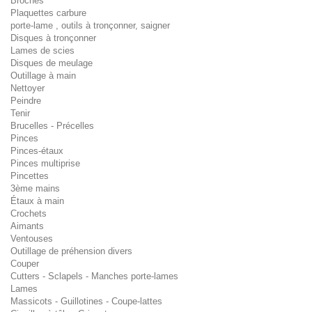
Broches
Plaquettes carbure
porte-lame , outils à tronçonner, saigner
Disques à tronçonner
Lames de scies
Disques de meulage
Outillage à main
Nettoyer
Peindre
Tenir
Brucelles - Précelles
Pinces
Pinces-étaux
Pinces multiprise
Pincettes
3ème mains
Étaux à main
Crochets
Aimants
Ventouses
Outillage de préhension divers
Couper
Cutters - Sclapels - Manches porte-lames
Lames
Massicots - Guillotines - Coupe-lattes