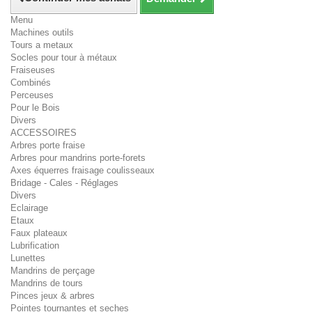
Menu
Machines outils
Tours a metaux
Socles pour tour à métaux
Fraiseuses
Combinés
Perceuses
Pour le Bois
Divers
ACCESSOIRES
Arbres porte fraise
Arbres pour mandrins porte-forets
Axes équerres fraisage coulisseaux
Bridage - Cales - Réglages
Divers
Eclairage
Etaux
Faux plateaux
Lubrification
Lunettes
Mandrins de perçage
Mandrins de tours
Pinces jeux & arbres
Pointes tournantes et seches