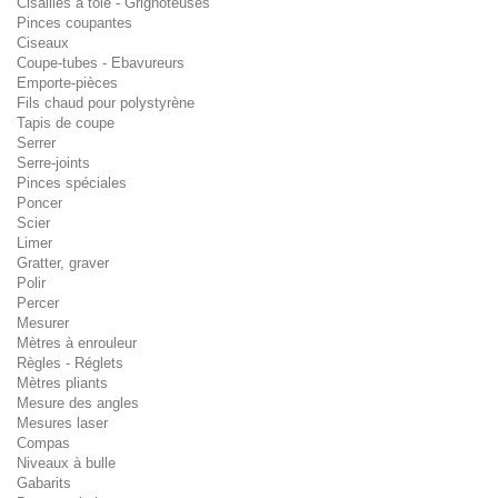
Cisailles à tôle - Grignoteuses
Pinces coupantes
Ciseaux
Coupe-tubes - Ebavureurs
Emporte-pièces
Fils chaud pour polystyrène
Tapis de coupe
Serrer
Serre-joints
Pinces spéciales
Poncer
Scier
Limer
Gratter, graver
Polir
Percer
Mesurer
Mètres à enrouleur
Règles - Réglets
Mètres pliants
Mesure des angles
Mesures laser
Compas
Niveaux à bulle
Gabarits