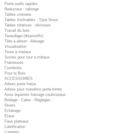
Porte-outils rapides
Reducteur - rallonge
Tables croisees
Tables Inclinables - Type Sinus
Tables rotatives - diviseurs
Travail du bois
Taraudage (dispositifs)
Tête à aléser - Alésage
Visualisation
Tours a metaux
Socles pour tour à métaux
Fraiseuses
Combinés
Pour le Bois
ACCESSOIRES
Arbres porte fraise
Arbres pour mandrins porte-forets
Axes équerres fraisage coulisseaux
Bridage - Cales - Réglages
Divers
Eclairage
Etaux
Faux plateaux
Lubrification
Lunettes