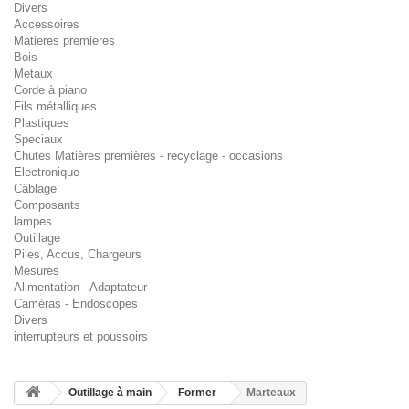
Divers
Accessoires
Matieres premieres
Bois
Metaux
Corde à piano
Fils métalliques
Plastiques
Speciaux
Chutes Matières premières - recyclage - occasions
Electronique
Câblage
Composants
lampes
Outillage
Piles, Accus, Chargeurs
Mesures
Alimentation - Adaptateur
Caméras - Endoscopes
Divers
interrupteurs et poussoirs
Outillage à main
Former
Marteaux