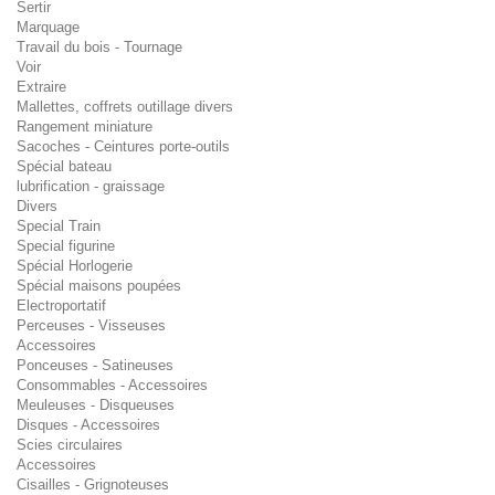
Sertir
Marquage
Travail du bois - Tournage
Voir
Extraire
Mallettes, coffrets outillage divers
Rangement miniature
Sacoches - Ceintures porte-outils
Spécial bateau
lubrification - graissage
Divers
Special Train
Special figurine
Spécial Horlogerie
Spécial maisons poupées
Electroportatif
Perceuses - Visseuses
Accessoires
Ponceuses - Satineuses
Consommables - Accessoires
Meuleuses - Disqueuses
Disques - Accessoires
Scies circulaires
Accessoires
Cisailles - Grignoteuses