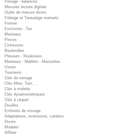
Pesage - balances
Mesures lecture digitale
Outils de mesure divers
Filetage et Taraudage manuels
Former
Enclumes - Tas
Marteaux
Pinces
Cintreuses
Bouterolles
Plieuses - Rouleuses
Marteaux - Maillets - Massettes
Visser
Tournevis
Clés de serrage
Clés Allen, Torx, ...
Clés à molette
Clés dynamométriques
Clés à cliquet
Douilles
Embouts de vissage
Adaptateurs, extensions, cardans
Divers
Modeler
Affûter