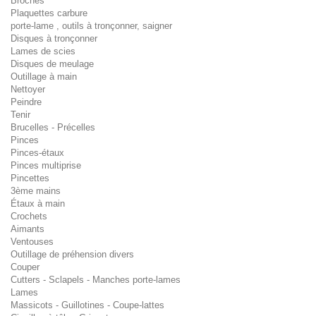
Broches
Plaquettes carbure
porte-lame , outils à tronçonner, saigner
Disques à tronçonner
Lames de scies
Disques de meulage
Outillage à main
Nettoyer
Peindre
Tenir
Brucelles - Précelles
Pinces
Pinces-étaux
Pinces multiprise
Pincettes
3ème mains
Étaux à main
Crochets
Aimants
Ventouses
Outillage de préhension divers
Couper
Cutters - Sclapels - Manches porte-lames
Lames
Massicots - Guillotines - Coupe-lattes