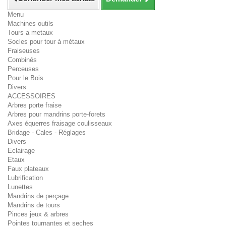
Menu
Machines outils
Tours a metaux
Socles pour tour à métaux
Fraiseuses
Combinés
Perceuses
Pour le Bois
Divers
ACCESSOIRES
Arbres porte fraise
Arbres pour mandrins porte-forets
Axes équerres fraisage coulisseaux
Bridage - Cales - Réglages
Divers
Eclairage
Etaux
Faux plateaux
Lubrification
Lunettes
Mandrins de perçage
Mandrins de tours
Pinces jeux & arbres
Pointes tournantes et seches