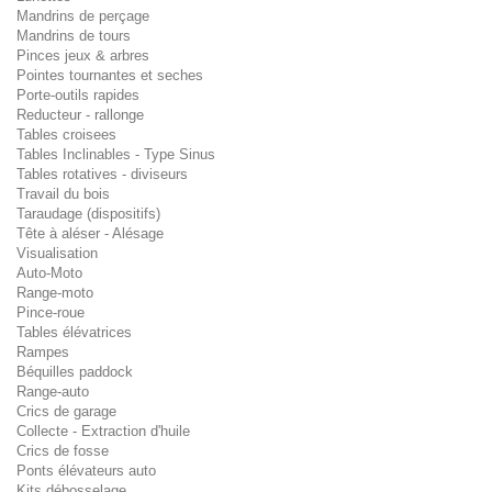
Mandrins de perçage
Mandrins de tours
Pinces jeux & arbres
Pointes tournantes et seches
Porte-outils rapides
Reducteur - rallonge
Tables croisees
Tables Inclinables - Type Sinus
Tables rotatives - diviseurs
Travail du bois
Taraudage (dispositifs)
Tête à aléser - Alésage
Visualisation
Auto-Moto
Range-moto
Pince-roue
Tables élévatrices
Rampes
Béquilles paddock
Range-auto
Crics de garage
Collecte - Extraction d'huile
Crics de fosse
Ponts élévateurs auto
Kits débosselage