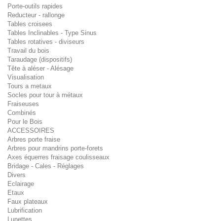
Porte-outils rapides
Reducteur - rallonge
Tables croisees
Tables Inclinables - Type Sinus
Tables rotatives - diviseurs
Travail du bois
Taraudage (dispositifs)
Tête à aléser - Alésage
Visualisation
Tours a metaux
Socles pour tour à métaux
Fraiseuses
Combinés
Pour le Bois
ACCESSOIRES
Arbres porte fraise
Arbres pour mandrins porte-forets
Axes équerres fraisage coulisseaux
Bridage - Cales - Réglages
Divers
Eclairage
Etaux
Faux plateaux
Lubrification
Lunettes