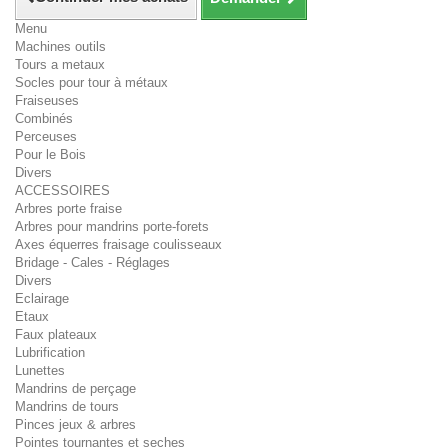
Menu
Machines outils
Tours a metaux
Socles pour tour à métaux
Fraiseuses
Combinés
Perceuses
Pour le Bois
Divers
ACCESSOIRES
Arbres porte fraise
Arbres pour mandrins porte-forets
Axes équerres fraisage coulisseaux
Bridage - Cales - Réglages
Divers
Eclairage
Etaux
Faux plateaux
Lubrification
Lunettes
Mandrins de perçage
Mandrins de tours
Pinces jeux & arbres
Pointes tournantes et seches