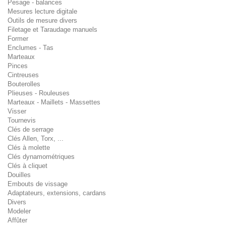
Pesage - balances
Mesures lecture digitale
Outils de mesure divers
Filetage et Taraudage manuels
Former
Enclumes - Tas
Marteaux
Pinces
Cintreuses
Bouterolles
Plieuses - Rouleuses
Marteaux - Maillets - Massettes
Visser
Tournevis
Clés de serrage
Clés Allen, Torx, ...
Clés à molette
Clés dynamométriques
Clés à cliquet
Douilles
Embouts de vissage
Adaptateurs, extensions, cardans
Divers
Modeler
Affûter