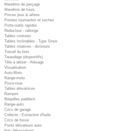
Mandrins de perçage
Mandrins de tours
Pinces jeux & arbres
Pointes tournantes et seches
Porte-outils rapides
Reducteur - rallonge
Tables croisees
Tables Inclinables - Type Sinus
Tables rotatives - diviseurs
Travail du bois
Taraudage (dispositifs)
Tête à aléser - Alésage
Visualisation
Auto-Moto
Range-moto
Pince-roue
Tables élévatrices
Rampes
Béquilles paddock
Range-auto
Crics de garage
Collecte - Extraction d'huile
Crics de fosse
Ponts élévateurs auto
Kits débosselage