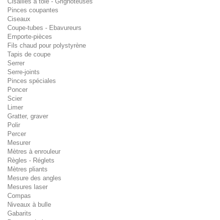
Cisailles à tôle - Grignoteuses
Pinces coupantes
Ciseaux
Coupe-tubes - Ebavureurs
Emporte-pièces
Fils chaud pour polystyrène
Tapis de coupe
Serrer
Serre-joints
Pinces spéciales
Poncer
Scier
Limer
Gratter, graver
Polir
Percer
Mesurer
Mètres à enrouleur
Règles - Réglets
Mètres pliants
Mesure des angles
Mesures laser
Compas
Niveaux à bulle
Gabarits