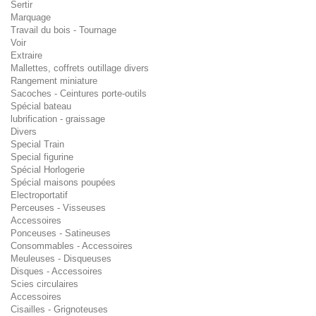
Sertir
Marquage
Travail du bois - Tournage
Voir
Extraire
Mallettes, coffrets outillage divers
Rangement miniature
Sacoches - Ceintures porte-outils
Spécial bateau
lubrification - graissage
Divers
Special Train
Special figurine
Spécial Horlogerie
Spécial maisons poupées
Electroportatif
Perceuses - Visseuses
Accessoires
Ponceuses - Satineuses
Consommables - Accessoires
Meuleuses - Disqueuses
Disques - Accessoires
Scies circulaires
Accessoires
Cisailles - Grignoteuses