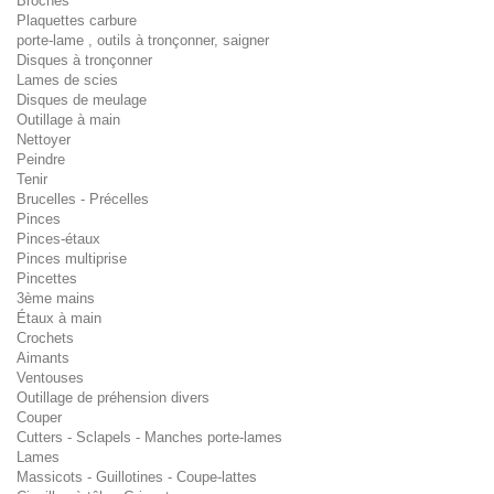
Broches
Plaquettes carbure
porte-lame , outils à tronçonner, saigner
Disques à tronçonner
Lames de scies
Disques de meulage
Outillage à main
Nettoyer
Peindre
Tenir
Brucelles - Précelles
Pinces
Pinces-étaux
Pinces multiprise
Pincettes
3ème mains
Étaux à main
Crochets
Aimants
Ventouses
Outillage de préhension divers
Couper
Cutters - Sclapels - Manches porte-lames
Lames
Massicots - Guillotines - Coupe-lattes