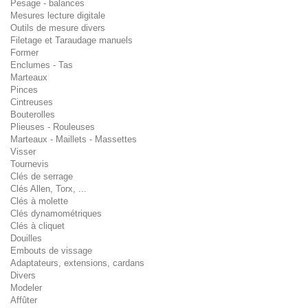
Pesage - balances
Mesures lecture digitale
Outils de mesure divers
Filetage et Taraudage manuels
Former
Enclumes - Tas
Marteaux
Pinces
Cintreuses
Bouterolles
Plieuses - Rouleuses
Marteaux - Maillets - Massettes
Visser
Tournevis
Clés de serrage
Clés Allen, Torx, ...
Clés à molette
Clés dynamométriques
Clés à cliquet
Douilles
Embouts de vissage
Adaptateurs, extensions, cardans
Divers
Modeler
Affûter