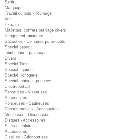
Sertir
Marquage
Travail du bois - Tournage
Voir
Extraire
Mallettes, coffrets outillage divers
Rangement miniature
Sacoches - Ceintures porte-outils
Spécial bateau
lubrification - graissage
Divers
Special Train
Special figurine
Spécial Horlogerie
Spécial maisons poupées
Electroportatif
Perceuses - Visseuses
Accessoires
Ponceuses - Satineuses
Consommables - Accessoires
Meuleuses - Disqueuses
Disques - Accessoires
Scies circulaires
Accessoires
Cisailles - Grignoteuses