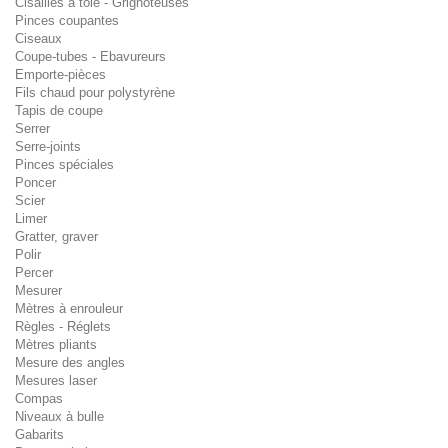
Cisailles à tôle - Grignoteuses
Pinces coupantes
Ciseaux
Coupe-tubes - Ebavureurs
Emporte-pièces
Fils chaud pour polystyrène
Tapis de coupe
Serrer
Serre-joints
Pinces spéciales
Poncer
Scier
Limer
Gratter, graver
Polir
Percer
Mesurer
Mètres à enrouleur
Règles - Réglets
Mètres pliants
Mesure des angles
Mesures laser
Compas
Niveaux à bulle
Gabarits