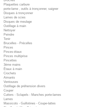
Broches
Plaquettes carbure
porte-lame , outils à tronçonner, saigner
Disques à tronçonner
Lames de scies
Disques de meulage
Outillage à main
Nettoyer
Peindre
Tenir
Brucelles - Précelles
Pinces
Pinces-étaux
Pinces multiprise
Pincettes
3ème mains
Étaux à main
Crochets
Aimants
Ventouses
Outillage de préhension divers
Couper
Cutters - Sclapels - Manches porte-lames
Lames
Massicots - Guillotines - Coupe-lattes