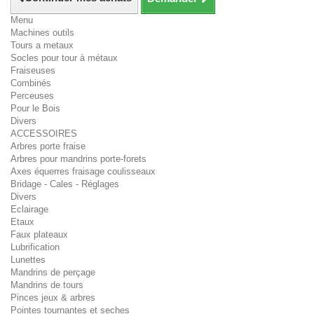
Menu
Machines outils
Tours a metaux
Socles pour tour à métaux
Fraiseuses
Combinés
Perceuses
Pour le Bois
Divers
ACCESSOIRES
Arbres porte fraise
Arbres pour mandrins porte-forets
Axes équerres fraisage coulisseaux
Bridage - Cales - Réglages
Divers
Eclairage
Etaux
Faux plateaux
Lubrification
Lunettes
Mandrins de perçage
Mandrins de tours
Pinces jeux & arbres
Pointes tournantes et seches