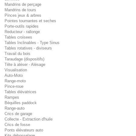
Mandrins de perçage
Mandrins de tours
Pinces jeux & arbres
Pointes tournantes et seches
Porte-outils rapides
Reducteur - rallonge
Tables croisees
Tables Inclinables - Type Sinus
Tables rotatives - diviseurs
Travail du bois
Taraudage (dispositifs)
Tête à aléser - Alésage
Visualisation
Auto-Moto
Range-moto
Pince-roue
Tables élévatrices
Rampes
Béquilles paddock
Range-auto
Crics de garage
Collecte - Extraction d'huile
Crics de fosse
Ponts élévateurs auto
Kits débosselage