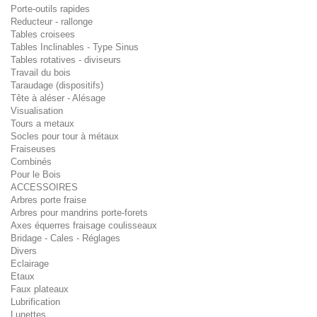
Porte-outils rapides
Reducteur - rallonge
Tables croisees
Tables Inclinables - Type Sinus
Tables rotatives - diviseurs
Travail du bois
Taraudage (dispositifs)
Tête à aléser - Alésage
Visualisation
Tours a metaux
Socles pour tour à métaux
Fraiseuses
Combinés
Pour le Bois
ACCESSOIRES
Arbres porte fraise
Arbres pour mandrins porte-forets
Axes équerres fraisage coulisseaux
Bridage - Cales - Réglages
Divers
Eclairage
Etaux
Faux plateaux
Lubrification
Lunettes