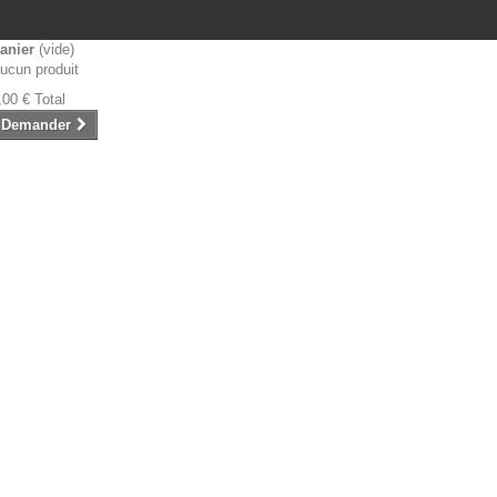
anier
(vide)
ucun produit
,00 €
Total
Demander