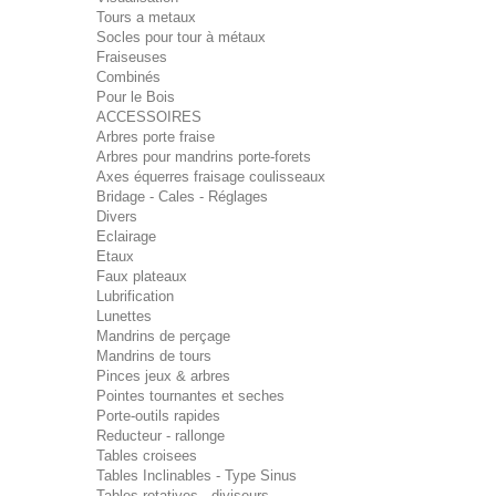
Tours a metaux
Socles pour tour à métaux
Fraiseuses
Combinés
Pour le Bois
ACCESSOIRES
Arbres porte fraise
Arbres pour mandrins porte-forets
Axes équerres fraisage coulisseaux
Bridage - Cales - Réglages
Divers
Eclairage
Etaux
Faux plateaux
Lubrification
Lunettes
Mandrins de perçage
Mandrins de tours
Pinces jeux & arbres
Pointes tournantes et seches
Porte-outils rapides
Reducteur - rallonge
Tables croisees
Tables Inclinables - Type Sinus
Tables rotatives - diviseurs