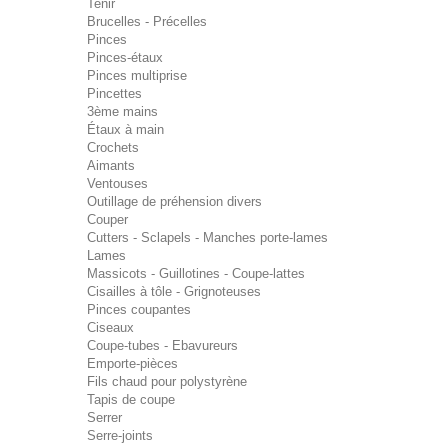
Tenir
Brucelles - Précelles
Pinces
Pinces-étaux
Pinces multiprise
Pincettes
3ème mains
Étaux à main
Crochets
Aimants
Ventouses
Outillage de préhension divers
Couper
Cutters - Sclapels - Manches porte-lames
Lames
Massicots - Guillotines - Coupe-lattes
Cisailles à tôle - Grignoteuses
Pinces coupantes
Ciseaux
Coupe-tubes - Ebavureurs
Emporte-pièces
Fils chaud pour polystyrène
Tapis de coupe
Serrer
Serre-joints