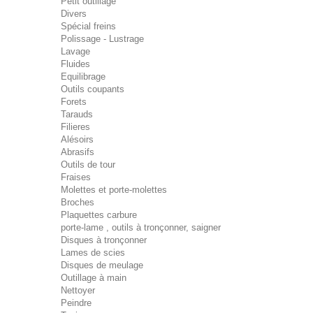
Petit outillage
Divers
Spécial freins
Polissage - Lustrage
Lavage
Fluides
Equilibrage
Outils coupants
Forets
Tarauds
Filieres
Alésoirs
Abrasifs
Outils de tour
Fraises
Molettes et porte-molettes
Broches
Plaquettes carbure
porte-lame , outils à tronçonner, saigner
Disques à tronçonner
Lames de scies
Disques de meulage
Outillage à main
Nettoyer
Peindre