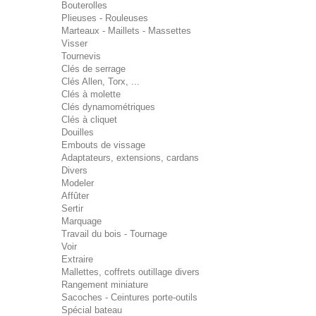
Bouterolles
Plieuses - Rouleuses
Marteaux - Maillets - Massettes
Visser
Tournevis
Clés de serrage
Clés Allen, Torx, ...
Clés à molette
Clés dynamométriques
Clés à cliquet
Douilles
Embouts de vissage
Adaptateurs, extensions, cardans
Divers
Modeler
Affûter
Sertir
Marquage
Travail du bois - Tournage
Voir
Extraire
Mallettes, coffrets outillage divers
Rangement miniature
Sacoches - Ceintures porte-outils
Spécial bateau