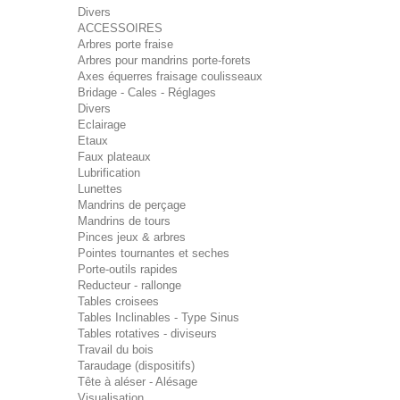
Divers
ACCESSOIRES
Arbres porte fraise
Arbres pour mandrins porte-forets
Axes équerres fraisage coulisseaux
Bridage - Cales - Réglages
Divers
Eclairage
Etaux
Faux plateaux
Lubrification
Lunettes
Mandrins de perçage
Mandrins de tours
Pinces jeux & arbres
Pointes tournantes et seches
Porte-outils rapides
Reducteur - rallonge
Tables croisees
Tables Inclinables - Type Sinus
Tables rotatives - diviseurs
Travail du bois
Taraudage (dispositifs)
Tête à aléser - Alésage
Visualisation