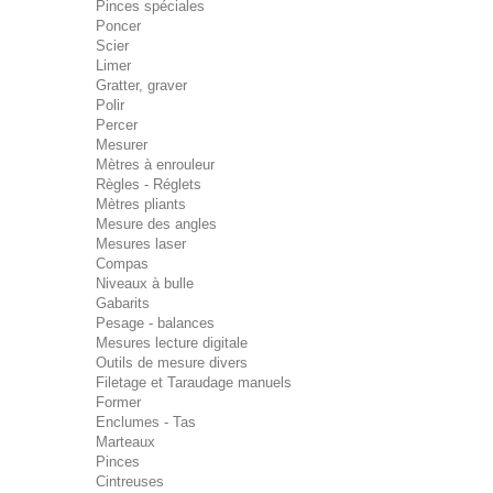
Pinces spéciales
Poncer
Scier
Limer
Gratter, graver
Polir
Percer
Mesurer
Mètres à enrouleur
Règles - Réglets
Mètres pliants
Mesure des angles
Mesures laser
Compas
Niveaux à bulle
Gabarits
Pesage - balances
Mesures lecture digitale
Outils de mesure divers
Filetage et Taraudage manuels
Former
Enclumes - Tas
Marteaux
Pinces
Cintreuses