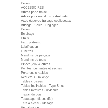
Divers
ACCESSOIRES
Arbres porte fraise
Arbres pour mandrins porte-forets
Axes équerres fraisage coulisseaux
Bridage - Cales - Réglages
Divers
Eclairage
Etaux
Faux plateaux
Lubrification
Lunettes
Mandrins de perçage
Mandrins de tours
Pinces jeux & arbres
Pointes tournantes et seches
Porte-outils rapides
Reducteur - rallonge
Tables croisees
Tables Inclinables - Type Sinus
Tables rotatives - diviseurs
Travail du bois
Taraudage (dispositifs)
Tête à aléser - Alésage
Visualisation