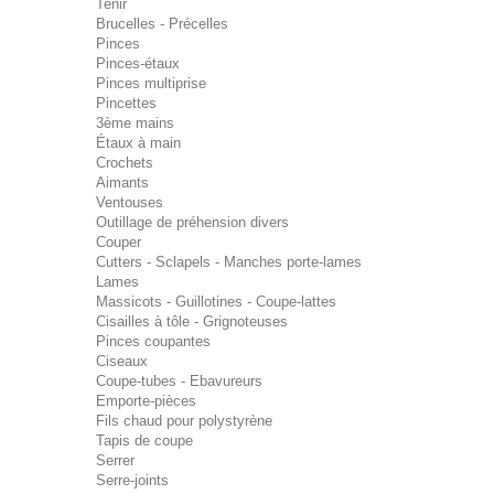
Tenir
Brucelles - Précelles
Pinces
Pinces-étaux
Pinces multiprise
Pincettes
3ème mains
Étaux à main
Crochets
Aimants
Ventouses
Outillage de préhension divers
Couper
Cutters - Sclapels - Manches porte-lames
Lames
Massicots - Guillotines - Coupe-lattes
Cisailles à tôle - Grignoteuses
Pinces coupantes
Ciseaux
Coupe-tubes - Ebavureurs
Emporte-pièces
Fils chaud pour polystyrène
Tapis de coupe
Serrer
Serre-joints