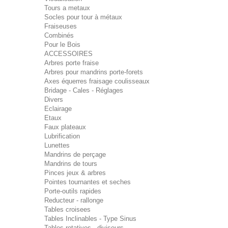
Tours a metaux
Socles pour tour à métaux
Fraiseuses
Combinés
Pour le Bois
ACCESSOIRES
Arbres porte fraise
Arbres pour mandrins porte-forets
Axes équerres fraisage coulisseaux
Bridage - Cales - Réglages
Divers
Eclairage
Etaux
Faux plateaux
Lubrification
Lunettes
Mandrins de perçage
Mandrins de tours
Pinces jeux & arbres
Pointes tournantes et seches
Porte-outils rapides
Reducteur - rallonge
Tables croisees
Tables Inclinables - Type Sinus
Tables rotatives - diviseurs