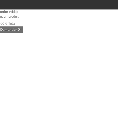
anier
(vide)
ucun produit
,00 €
Total
Demander