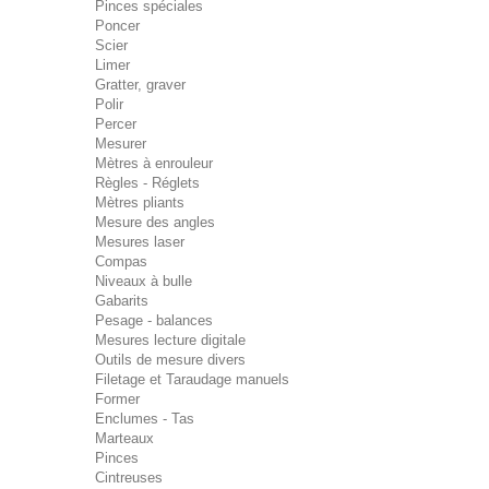
Pinces spéciales
Poncer
Scier
Limer
Gratter, graver
Polir
Percer
Mesurer
Mètres à enrouleur
Règles - Réglets
Mètres pliants
Mesure des angles
Mesures laser
Compas
Niveaux à bulle
Gabarits
Pesage - balances
Mesures lecture digitale
Outils de mesure divers
Filetage et Taraudage manuels
Former
Enclumes - Tas
Marteaux
Pinces
Cintreuses