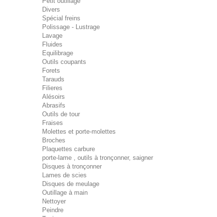
Petit outillage
Divers
Spécial freins
Polissage - Lustrage
Lavage
Fluides
Equilibrage
Outils coupants
Forets
Tarauds
Filieres
Alésoirs
Abrasifs
Outils de tour
Fraises
Molettes et porte-molettes
Broches
Plaquettes carbure
porte-lame , outils à tronçonner, saigner
Disques à tronçonner
Lames de scies
Disques de meulage
Outillage à main
Nettoyer
Peindre