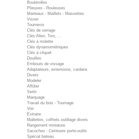
Bouterolles
Plieuses - Rouleuses
Marteaux - Maillets - Massettes
Visser
Tournevis
Clés de serrage
Clés Allen, Torx, ...
Clés à molette
Clés dynamométriques
Clés à cliquet
Douilles
Embouts de vissage
Adaptateurs, extensions, cardans
Divers
Modeler
Affûter
Sertir
Marquage
Travail du bois - Tournage
Voir
Extraire
Mallettes, coffrets outillage divers
Rangement miniature
Sacoches - Ceintures porte-outils
Spécial bateau