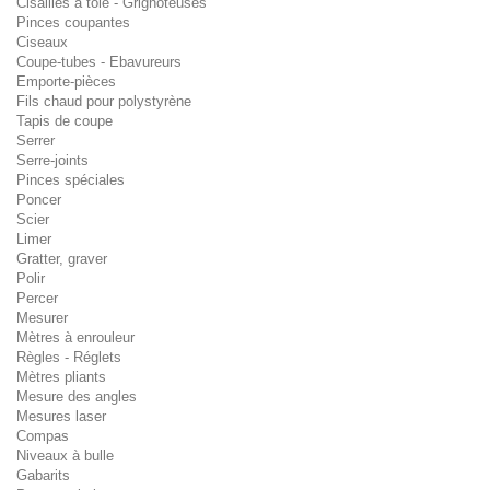
Cisailles à tôle - Grignoteuses
Pinces coupantes
Ciseaux
Coupe-tubes - Ebavureurs
Emporte-pièces
Fils chaud pour polystyrène
Tapis de coupe
Serrer
Serre-joints
Pinces spéciales
Poncer
Scier
Limer
Gratter, graver
Polir
Percer
Mesurer
Mètres à enrouleur
Règles - Réglets
Mètres pliants
Mesure des angles
Mesures laser
Compas
Niveaux à bulle
Gabarits