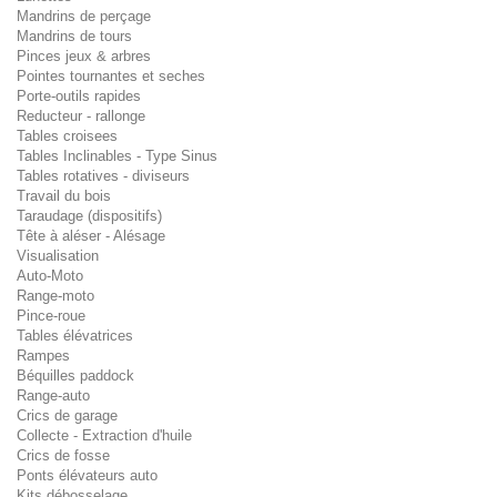
Mandrins de perçage
Mandrins de tours
Pinces jeux & arbres
Pointes tournantes et seches
Porte-outils rapides
Reducteur - rallonge
Tables croisees
Tables Inclinables - Type Sinus
Tables rotatives - diviseurs
Travail du bois
Taraudage (dispositifs)
Tête à aléser - Alésage
Visualisation
Auto-Moto
Range-moto
Pince-roue
Tables élévatrices
Rampes
Béquilles paddock
Range-auto
Crics de garage
Collecte - Extraction d'huile
Crics de fosse
Ponts élévateurs auto
Kits débosselage