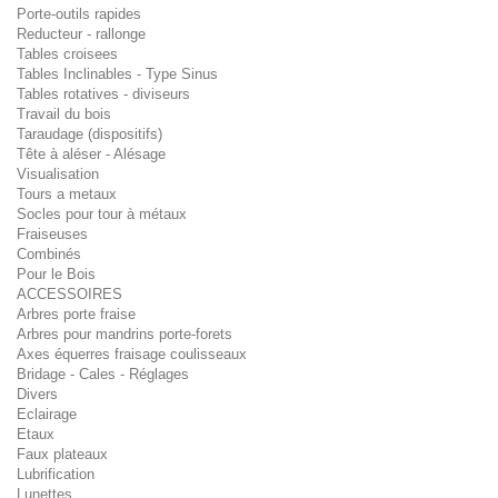
Porte-outils rapides
Reducteur - rallonge
Tables croisees
Tables Inclinables - Type Sinus
Tables rotatives - diviseurs
Travail du bois
Taraudage (dispositifs)
Tête à aléser - Alésage
Visualisation
Tours a metaux
Socles pour tour à métaux
Fraiseuses
Combinés
Pour le Bois
ACCESSOIRES
Arbres porte fraise
Arbres pour mandrins porte-forets
Axes équerres fraisage coulisseaux
Bridage - Cales - Réglages
Divers
Eclairage
Etaux
Faux plateaux
Lubrification
Lunettes