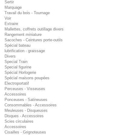
Sertir
Marquage
Travail du bois - Tournage
Voir
Extraire
Mallettes, coffrets outillage divers
Rangement miniature
Sacoches - Ceintures porte-outils
Spécial bateau
lubrification - graissage
Divers
Special Train
Special figurine
Spécial Horlogerie
Spécial maisons poupées
Electroportatif
Perceuses - Visseuses
Accessoires
Ponceuses - Satineuses
Consommables - Accessoires
Meuleuses - Disqueuses
Disques - Accessoires
Scies circulaires
Accessoires
Cisailles - Grignoteuses