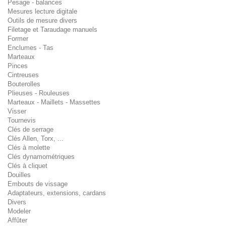
Pesage - balances
Mesures lecture digitale
Outils de mesure divers
Filetage et Taraudage manuels
Former
Enclumes - Tas
Marteaux
Pinces
Cintreuses
Bouterolles
Plieuses - Rouleuses
Marteaux - Maillets - Massettes
Visser
Tournevis
Clés de serrage
Clés Allen, Torx, ...
Clés à molette
Clés dynamométriques
Clés à cliquet
Douilles
Embouts de vissage
Adaptateurs, extensions, cardans
Divers
Modeler
Affûter