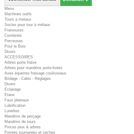
Menu
Machines outils
Tours a metaux
Socles pour tour à métaux
Fraiseuses
Combinés
Perceuses
Pour le Bois
Divers
ACCESSOIRES
Arbres porte fraise
Arbres pour mandrins porte-forets
Axes équerres fraisage coulisseaux
Bridage - Cales - Réglages
Divers
Eclairage
Etaux
Faux plateaux
Lubrification
Lunettes
Mandrins de perçage
Mandrins de tours
Pinces jeux & arbres
Pointes tournantes et seches