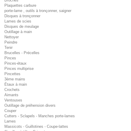
Broches
Plaquettes carbure
porte-lame , outils à tronçonner, saigner
Disques à tronçonner
Lames de scies
Disques de meulage
Outillage à main
Nettoyer
Peindre
Tenir
Brucelles - Précelles
Pinces
Pinces-étaux
Pinces multiprise
Pincettes
3ème mains
Étaux à main
Crochets
Aimants
Ventouses
Outillage de préhension divers
Couper
Cutters - Sclapels - Manches porte-lames
Lames
Massicots - Guillotines - Coupe-lattes